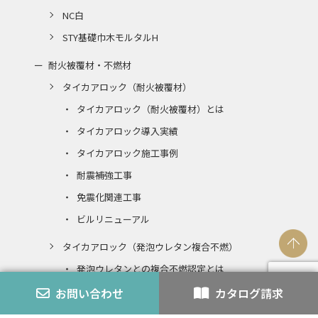
NC白
STY基礎巾木モルタルH
耐火被覆材・不燃材
タイカアロック（耐火被覆材）
タイカアロック（耐火被覆材）とは
タイカアロック導入実績
タイカアロック施工事例
耐震補強工事
免震化関連工事
ビルリニューアル
タイカアロック（発泡ウレタン複合不燃）
発泡ウレタンとの複合不燃認定とは
お問い合わせ
カタログ請求
エコアロック