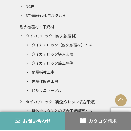
NC白
STY基礎巾木モルタルH
耐火被覆材・不燃材
タイカアロック（耐火被覆材）
タイカアロック（耐火被覆材）とは
タイカアロック導入実績
タイカアロック施工事例
耐震補強工事
免震化関連工事
ビルリニューアル
タイカアロック（発泡ウレタン複合不燃）
発泡ウレタンとの複合不燃認定とは
お問い合わせ
カタログ請求
エコアロック