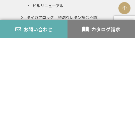
ビルリニューアル
タイカアロック（発泡ウレタン複合不燃）
発泡ウレタンとの複合不燃認定とは
お問い合わせ
カタログ請求
エコアロック
内装仕上材
スチライト
アロック・アロックペン
バーミライト
K-3
認定番号
外壁モルタル
耐火・不燃
カタログ