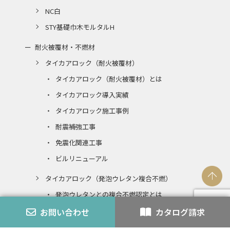
NC白
STY基礎巾木モルタルH
耐火被覆材・不燃材
タイカアロック（耐火被覆材）
タイカアロック（耐火被覆材）とは
タイカアロック導入実績
タイカアロック施工事例
耐震補強工事
免震化関連工事
ビルリニューアル
タイカアロック（発泡ウレタン複合不燃）
発泡ウレタンとの複合不燃認定とは
お問い合わせ
カタログ請求
エコアロック