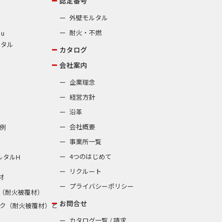
認定番号
外壁モルタル
耐火・不燃
 u
ルタル
カタログ
会社案内
企業理念
経営方針
沿革
会社概要
例
事業所一覧
4つのはじめて
ルタルH
リクルート
材
プライバシーポリシー
（耐火被覆材）
お問合せ
ク（耐火被覆材）と
カタログ一覧 / 請求