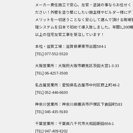
メーカー責任施工で安心。左官・塗装の事ならお任せく
ださい！外壁を塗り壁にしたい施主様やビルダー様にデ
メリットを一切迷うことなく安心して選んで頂ける現場
理システムを日本で初めて導入致しました。年間1,200
以上の住宅左官工事を受注しています！
本社・滋賀工場：滋賀県栗東市出庭584-1
[TEL]
077-552-5520
大阪営業所：大阪府大阪市鶴見区茨田大宮1-3-33
[TEL]
06-4257-3500
名古屋営業所：愛知県名古屋市中村区野上町48-2
[TEL]
052-446-6630
神奈川営業所：神奈川県横浜市戸塚区下倉田町583
[TEL]
045-435-9180
千葉営業所：千葉県八千代市大和田新田656-1
[TEL]
047-409-8202