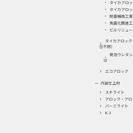
タイカアロッ
タイカアロッ
耐震補強工事
免震化関連工
ビルリニュー
タイカアロック
合不燃）
発泡ウレタン
は
エコアロック
内装仕上材
スチライト
アロック・アロ
バーミライト
K-3