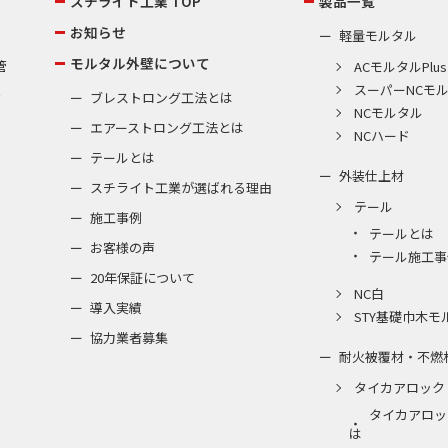
スチライト工業 TOP
製品一覧
お知らせ
軽量モルタル
モルタル外壁について
管
ACモルタルPlus
スーパーNCモ
棟
ブレストロング工法とは
NCモルタル
エアーストロング工法とは
NCハード
テールとは
外装仕上材
スチライト工業が選ばれる理由
テール
施工事例
テールとは
お客様の声
テール施工事
20年保証について
NC白
導入実績
STY基礎巾木モ
協力業者募集
耐火被覆材・不燃
タイカアロック
タイカアロッ
は