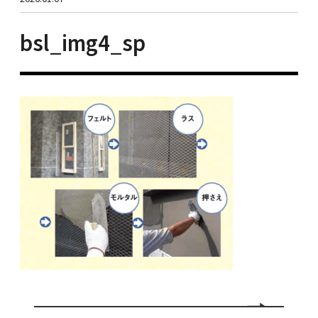
bsl_img4_sp