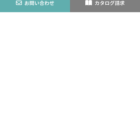
お問い合わせ
カタログ請求
エコアロック
内装仕上材
スチライト
アロック・アロックペン
バーミライト
K-3
認定番号
外壁モルタル
耐火・不燃
カタログ
会社案内
企業理念
経営方針