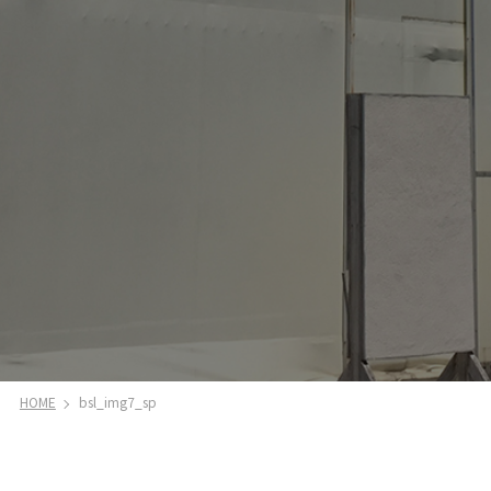
HOME
bsl_img7_sp