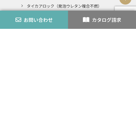
タイカアロック（発泡ウレタン複合不燃）
発泡ウレタンとの複合不燃認定とは
お問い合わせ
カタログ請求
エコアロック
内装仕上材
スチライト
アロック・アロックペン
バーミライト
K-3
認定番号
外壁モルタル
耐火・不燃
カタログ
会社案内