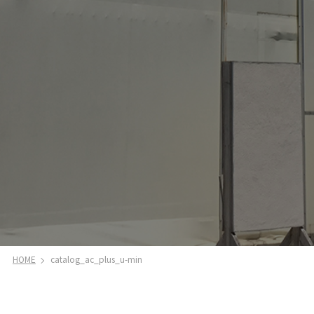
HOME
catalog_ac_plus_u-min