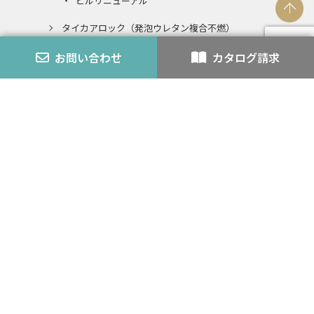
ビルリニューアル
タイカアロック（発泡ウレタン複合不燃）
発泡ウレタンとの複合不燃認定とは
お問い合わせ
カタログ請求
エコアロック
内装仕上材
スチライト
アロック・アロックペン
バーミライト
K-3
認定番号
外壁モルタル
耐火・不燃
カタログ