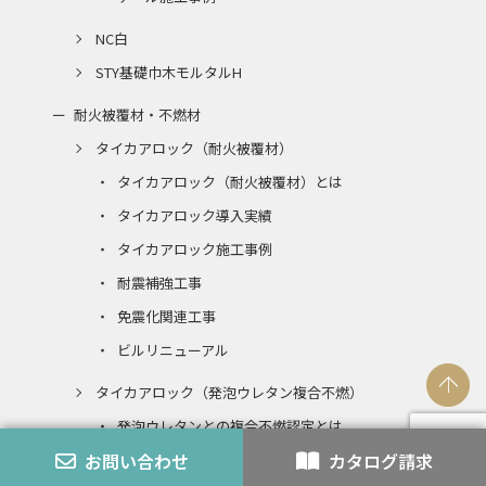
NC白
STY基礎巾木モルタルH
耐火被覆材・不燃材
タイカアロック（耐火被覆材）
タイカアロック（耐火被覆材）とは
タイカアロック導入実績
タイカアロック施工事例
耐震補強工事
免震化関連工事
ビルリニューアル
タイカアロック（発泡ウレタン複合不燃）
発泡ウレタンとの複合不燃認定とは
お問い合わせ
カタログ請求
エコアロック