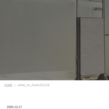
HOME
nintei_no_funen251216
2025.12.17