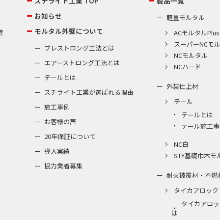
スチライト工業 TOP
製品一覧
お知らせ
軽量モルタル
モルタル外壁について
管
ACモルタルPlus
スーパーNCモ
棟
ブレストロング工法とは
NCモルタル
エアーストロング工法とは
NCハード
テールとは
外装仕上材
スチライト工業が選ばれる理由
テール
施工事例
テールとは
お客様の声
テール施工事
20年保証について
NC白
導入実績
STY基礎巾木モ
協力業者募集
耐火被覆材・不燃
タイカアロック
タイカアロッ
は