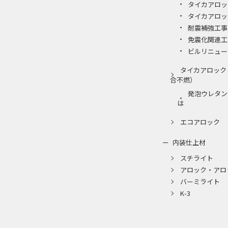
タイカアロッ
タイカアロッ
耐震補強工事
免震化関連工
ビルリニュー
タイカアロック
合不燃）
発泡ウレタン
は
エコアロック
内装仕上材
スチライト
アロック・アロ
バーミライト
K-3