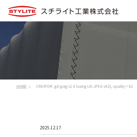
HOME
CREATOR: gd-jpeg v1.0 (using IJG JPEG v62), quality = 82
2025.12.17