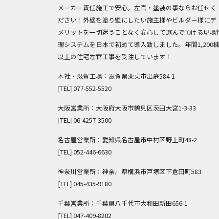
メーカー責任施工で安心。左官・塗装の事ならお任せく
ださい！外壁を塗り壁にしたい施主様やビルダー様にデ
メリットを一切迷うことなく安心して選んで頂ける現場
理システムを日本で初めて導入致しました。年間1,200
以上の住宅左官工事を受注しています！
本社・滋賀工場：滋賀県栗東市出庭584-1
[TEL]
077-552-5520
大阪営業所：大阪府大阪市鶴見区茨田大宮1-3-33
[TEL]
06-4257-3500
名古屋営業所：愛知県名古屋市中村区野上町48-2
[TEL]
052-446-6630
神奈川営業所：神奈川県横浜市戸塚区下倉田町583
[TEL]
045-435-9180
千葉営業所：千葉県八千代市大和田新田656-1
[TEL]
047-409-8202