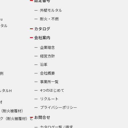
認定番号
外壁モルタル
耐火・不燃
 u
ルタル
カタログ
会社案内
企業理念
経営方針
沿革
会社概要
例
事業所一覧
4つのはじめて
ルタルH
リクルート
材
プライバシーポリシー
（耐火被覆材）
お問合せ
ク（耐火被覆材）と
カタログ一覧 / 請求