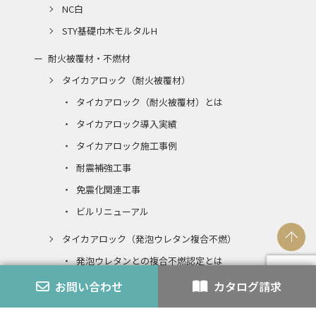
NC白
STY基礎巾木モルタルH
耐火被覆材・不燃材
タイカアロック（耐火被覆材）
タイカアロック（耐火被覆材）とは
タイカアロック導入実績
タイカアロック施工事例
耐震補強工事
免震化関連工事
ビルリニューアル
タイカアロック（発泡ウレタン複合不燃）
発泡ウレタンとの複合不燃認定とは
お問い合わせ
カタログ請求
エコアロック
内装仕上材