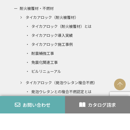
耐火被覆材・不燃材
タイカアロック（耐火被覆材）
タイカアロック（耐火被覆材）とは
タイカアロック導入実績
タイカアロック施工事例
耐震補強工事
免震化関連工事
ビルリニューアル
タイカアロック（発泡ウレタン複合不燃）
発泡ウレタンとの複合不燃認定とは
エコアロック
お問い合わせ
カタログ請求
内装仕上材
スチライト