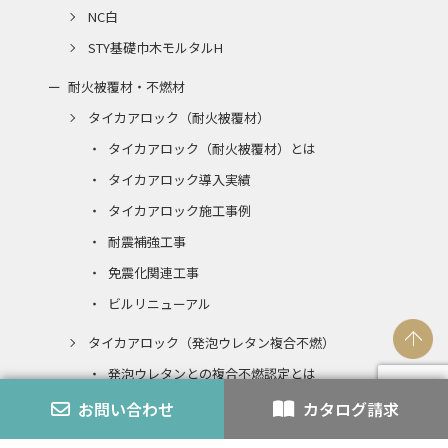
NC白
STY基礎巾木モルタルH
耐火被覆材・不燃材
タイカアロック（耐火被覆材）
タイカアロック（耐火被覆材）とは
タイカアロック導入実績
タイカアロック施工事例
耐震補強工事
免震化関連工事
ビルリニューアル
タイカアロック（発泡ウレタン複合不燃）
発泡ウレタンとの複合不燃認定とは
お問い合わせ
カタログ請求
エコアロック