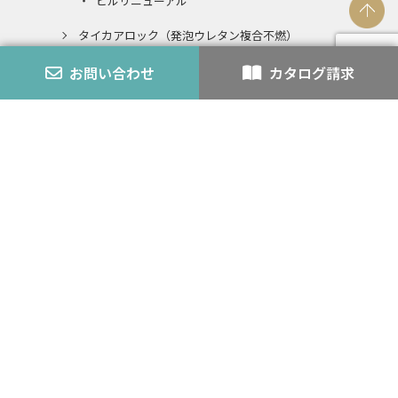
ビルリニューアル
タイカアロック（発泡ウレタン複合不燃）
発泡ウレタンとの複合不燃認定とは
お問い合わせ
カタログ請求
エコアロック
内装仕上材
スチライト
アロック・アロックペン
バーミライト
K-3
認定番号
外壁モルタル
耐火・不燃
カタログ