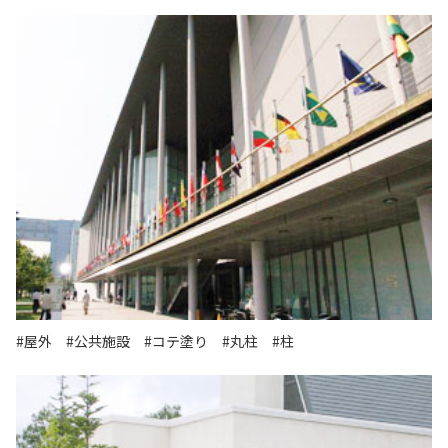
#屋外
#公共施設
#コテ塗り
#丸柱
#柱