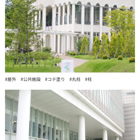
#屋外
#公共施設
#コテ塗り
#丸柱
#柱