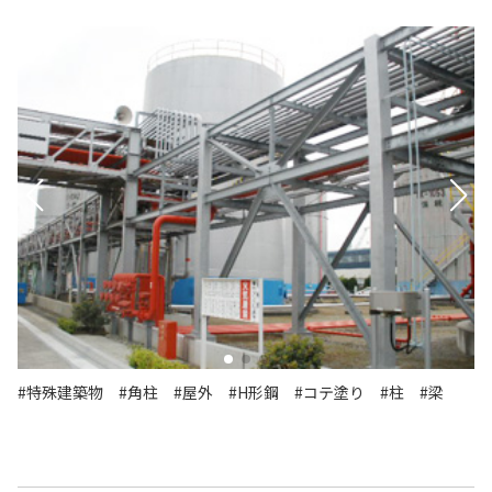
#特殊建築物
#角柱
#屋外
#H形鋼
#コテ塗り
#柱
#梁