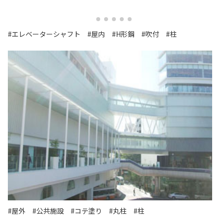
#エレベーターシャフト
#屋内
#H形鋼
#吹付
#柱
#屋外
#公共施設
#コテ塗り
#丸柱
#柱