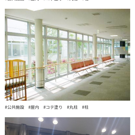
#公共施設
#屋内
#コテ塗り
#丸柱
#柱