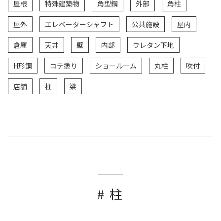
屋根
特殊建築物
角型鋼
外部
角柱
屋外
エレベーターシャフト
公共施設
屋内
倉庫
天井
壁
内部
ウレタン下地
H形鋼
コテ塗り
ショールーム
丸柱
吹付
店舗
柱
梁
# 柱