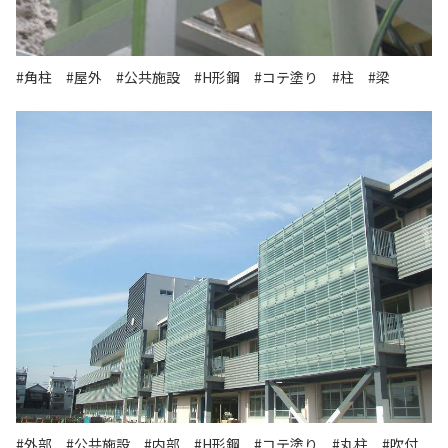
#角柱
#屋外
#公共施設
#H形鋼
#コテ塗り
#柱
#梁
#外部
#公共施設
#内部
#H形鋼
#コテ塗り
#丸柱
#吹付