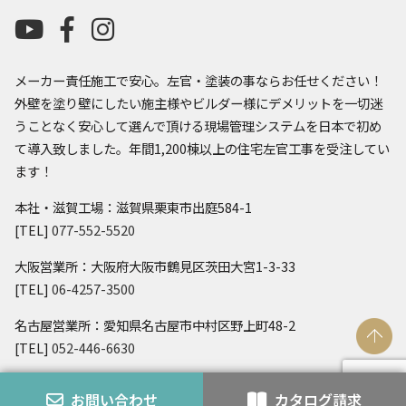
メーカー責任施工で安心。左官・塗装の事ならお任せください！
外壁を塗り壁にしたい施主様やビルダー様にデメリットを一切迷
うことなく安心して選んで頂ける現場管理システムを日本で初め
て導入致しました。年間1,200棟以上の住宅左官工事を受注してい
ます！
本社・滋賀工場：滋賀県栗東市出庭584-1
[TEL]
077-552-5520
大阪営業所：大阪府大阪市鶴見区茨田大宮1-3-33
[TEL]
06-4257-3500
名古屋営業所：愛知県名古屋市中村区野上町48-2
[TEL]
052-446-6630
神奈川営業所：神奈川県横浜市戸塚区下倉田町583
お問い合わせ
カタログ請求