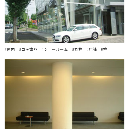
#屋内
#コテ塗り
#ショールーム
#丸柱
#店舗
#柱