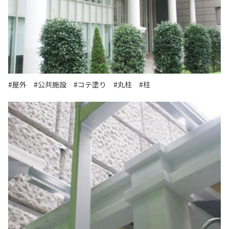
#屋外
#公共施設
#コテ塗り
#丸柱
#柱