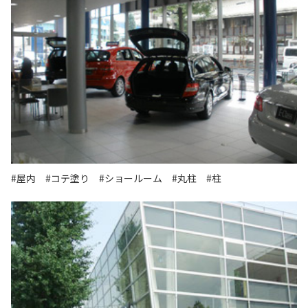
#屋内
#コテ塗り
#ショールーム
#丸柱
#柱