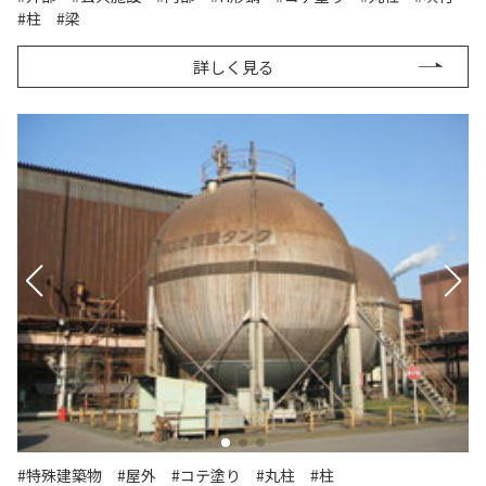
#柱
#梁
詳しく見る
#特殊建築物
#屋外
#コテ塗り
#丸柱
#柱