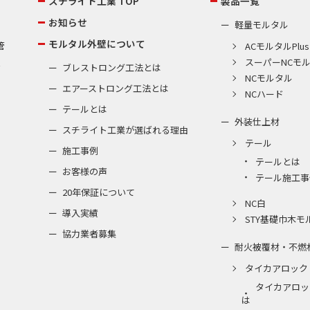
スチライト工業 TOP
製品一覧
お知らせ
軽量モルタル
モルタル外壁について
管
ACモルタルPlus
スーパーNCモ
棟
ブレストロング工法とは
NCモルタル
エアーストロング工法とは
NCハード
テールとは
外装仕上材
スチライト工業が選ばれる理由
テール
施工事例
テールとは
お客様の声
テール施工事
20年保証について
NC白
導入実績
STY基礎巾木モ
協力業者募集
耐火被覆材・不燃
タイカアロック
タイカアロッ
は