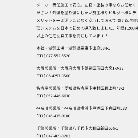
メーカー責任施工で安心。左官・塗装の事ならお任せく
ださい！外壁を塗り壁にしたい施主様やビルダー様にデ
メリットを一切迷うことなく安心して選んで頂ける現場
理システムを日本で初めて導入致しました。年間1,200
以上の住宅左官工事を受注しています！
本社・滋賀工場：滋賀県栗東市出庭584-1
[TEL]
077-552-5520
大阪営業所：大阪府大阪市鶴見区茨田大宮1-3-33
[TEL]
06-4257-3500
名古屋営業所：愛知県名古屋市中村区野上町48-2
[TEL]
052-446-6630
神奈川営業所：神奈川県横浜市戸塚区下倉田町583
[TEL]
045-435-9180
千葉営業所：千葉県八千代市大和田新田656-1
[TEL]
047-409-8202