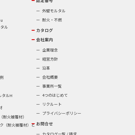
認定番号
外壁モルタル
耐火・不燃
 u
ルタル
カタログ
会社案内
企業理念
経営方針
沿革
会社概要
例
事業所一覧
4つのはじめて
ルタルH
リクルート
材
プライバシーポリシー
（耐火被覆材）
お問合せ
ク（耐火被覆材）と
カタログ一覧 / 請求