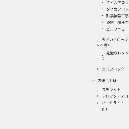
タイカアロッ
タイカアロッ
耐震補強工事
免震化関連工
ビルリニュー
タイカアロック
合不燃）
発泡ウレタン
は
エコアロック
内装仕上材
スチライト
アロック・アロ
バーミライト
K-3