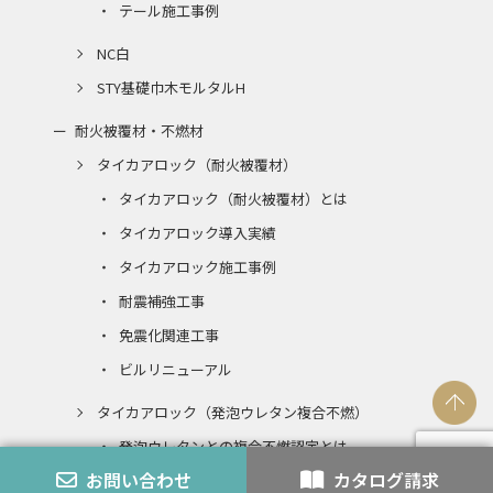
テール施工事例
NC白
STY基礎巾木モルタルH
耐火被覆材・不燃材
タイカアロック（耐火被覆材）
タイカアロック（耐火被覆材）とは
タイカアロック導入実績
タイカアロック施工事例
耐震補強工事
免震化関連工事
ビルリニューアル
タイカアロック（発泡ウレタン複合不燃）
発泡ウレタンとの複合不燃認定とは
お問い合わせ
カタログ請求
エコアロック