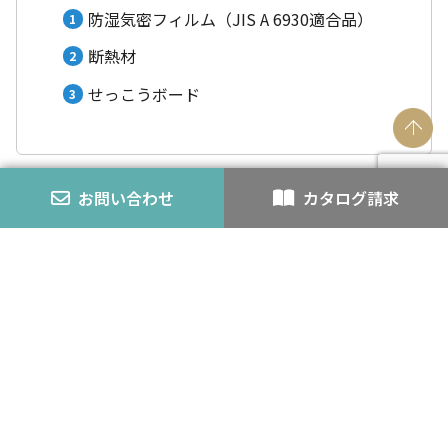
防湿気密フィルム（JIS A 6930適合品）
断熱材
せっこうボード
お問い合わせ
カタログ請求
湿気を逃がすメカニズム
シンプルで容易な施工
各部納まり
VFフェルトⅡ