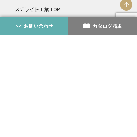
スチライト工業 TOP
お知らせ
お問い合わせ
カタログ請求
モルタル外壁について
ブレストロング工法とは
エアーストロング工法とは
テールとは
スチライト工業が選ばれる理由
施工事例
お客様の声
20年保証について
導入実績
協力業者募集
製品一覧