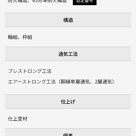
防火構造、45分準耐火構造
認定番号
構造
軸組、枠組
通気工法
ブレストロング工法
エアーストロング工法
（胴縁単層通気、2層通気）
仕上げ
仕上塗材
備考