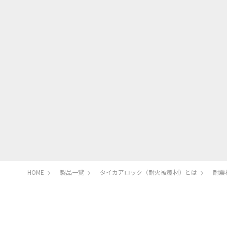
HOME
製品一覧
タイカアロック（耐火被覆材）とは
耐震