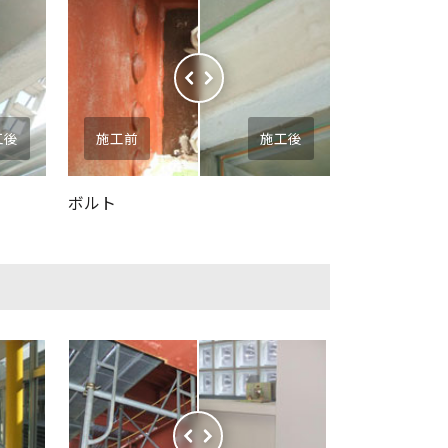
工後
施工前
施工後
ボルト