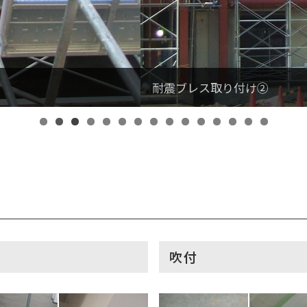
け②
吹付