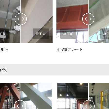
工前
施工後
施工前
施
ボルト
H形鋼プレート
の他