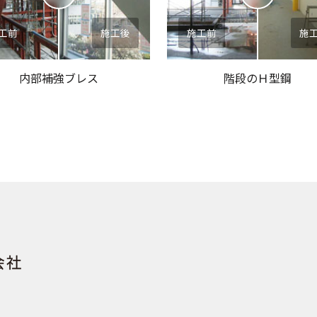
工前
施工後
施工前
施
内部補強ブレス
階段のＨ型鋼