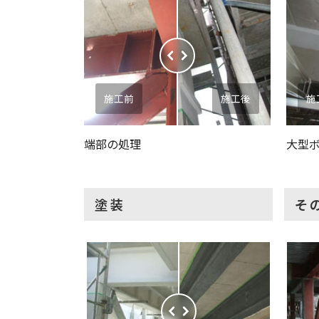
施工前
施工後
施
端部の処理
大型
塗装
そ