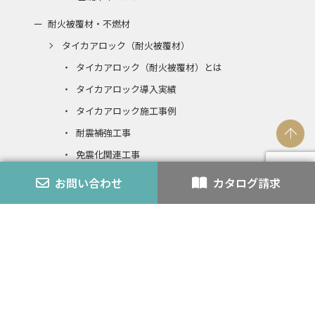
耐火被覆材・不燃材
タイカアロック（耐火被覆材）
タイカアロック（耐火被覆材）とは
タイカアロック導入実績
タイカアロック施工事例
耐震補強工事
免震化関連工事
ビルリニューアル
お問い合わせ
カタログ請求
タイカアロック（発泡ウレタン複合不燃）
発泡ウレタンとの複合不燃認定とは
エコアロック
内装仕上材
スチライト