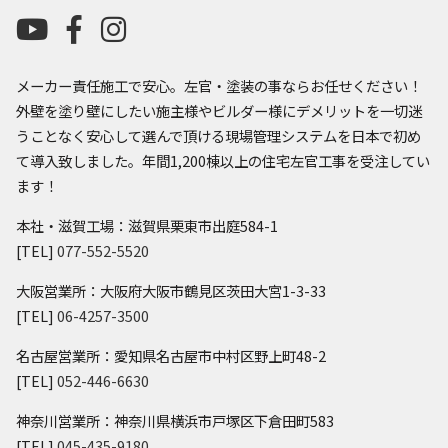
メーカー責任施工で安心。左官・塗装の事ならお任せください！
外壁を塗り壁にしたい施主様やビルダー様にデメリットを一切迷
うことなく安心して選んで頂ける現場管理システムを日本で初め
て導入致しました。年間1,200棟以上の住宅左官工事を受注してい
ます！
本社・滋賀工場：滋賀県栗東市出庭584-1
[TEL]
077-552-5520
大阪営業所：大阪府大阪市鶴見区茨田大宮1-3-33
[TEL]
06-4257-3500
名古屋営業所：愛知県名古屋市中村区野上町48-2
[TEL]
052-446-6630
神奈川営業所：神奈川県横浜市戸塚区下倉田町583
[TEL]
045-435-9180