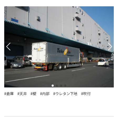
#倉庫
#天井
#壁
#内部
#ウレタン下地
#吹付