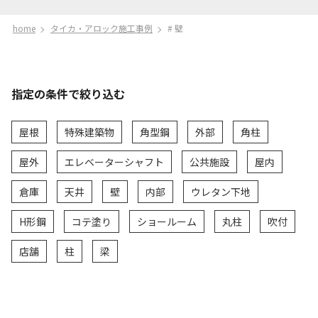
home
タイカ・アロック施工事例
# 壁
指定の条件で絞り込む
屋根
特殊建築物
角型鋼
外部
角柱
屋外
エレベーターシャフト
公共施設
屋内
倉庫
天井
壁
内部
ウレタン下地
H形鋼
コテ塗り
ショールーム
丸柱
吹付
店舗
柱
梁