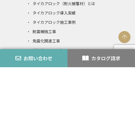
タイカアロック（耐火被覆材）とは
タイカアロック導入実績
タイカアロック施工事例
耐震補強工事
免震化関連工事
ビルリニューアル
お問い合わせ
カタログ請求
タイカアロック（発泡ウレタン複合不燃）
発泡ウレタンとの複合不燃認定とは
エコアロック
内装仕上材
スチライト
アロック・アロックペン
バーミライト
K-3