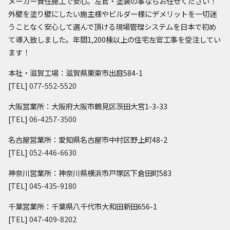
メーカー責任施工で安心。左官・塗装の事ならお任せください！
外壁を塗り壁にしたい施主様やビルダー様にデメリットを一切迷
うことなく安心して選んで頂ける現場管理システムを日本で初め
て導入致しました。年間1,200棟以上の住宅左官工事を受注してい
ます！
本社・滋賀工場：滋賀県栗東市出庭584-1
[TEL]
077-552-5520
大阪営業所：大阪府大阪市鶴見区茨田大宮1-3-33
[TEL]
06-4257-3500
名古屋営業所：愛知県名古屋市中村区野上町48-2
[TEL]
052-446-6630
神奈川営業所：神奈川県横浜市戸塚区下倉田町583
[TEL]
045-435-9180
千葉営業所：千葉県八千代市大和田新田656-1
[TEL]
047-409-8202