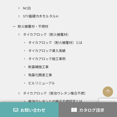
NC白
STY基礎巾木モルタルH
耐火被覆材・不燃材
タイカアロック（耐火被覆材）
タイカアロック（耐火被覆材）とは
タイカアロック導入実績
タイカアロック施工事例
耐震補強工事
免震化関連工事
ビルリニューアル
タイカアロック（発泡ウレタン複合不燃）
発泡ウレタンとの複合不燃認定とは
お問い合わせ
カタログ請求
エコアロック