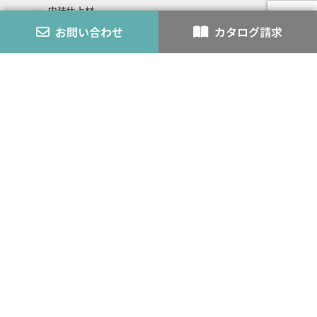
内装仕上材
お問い合わせ
カタログ請求
スチライト
アロック・アロックペン
バーミライト
K-3
認定番号
外壁モルタル
耐火・不燃
カタログ
会社案内
企業理念
経営方針
沿革