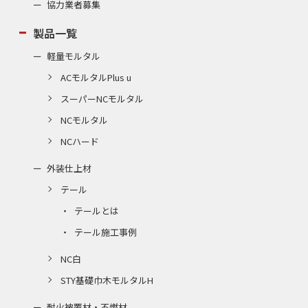
協力業者募集
製品一覧
軽量モルタル
ACモルタルPlus u
スーパーNCモルタル
NCモルタル
NCハード
外装仕上材
テール
テールとは
テール施工事例
NC白
STY基礎巾木モルタルH
耐火被覆材・不燃材