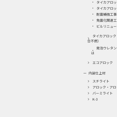
タイカアロッ
タイカアロッ
耐震補強工事
免震化関連工
ビルリニュー
タイカアロック
合不燃）
発泡ウレタン
は
エコアロック
内装仕上材
スチライト
アロック・アロ
バーミライト
K-3