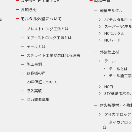
スチライト工業 TOP
製品一覧
お知らせ
軽量モルタル
モルタル外壁について
管
ACモルタルPlus
スーパーNCモ
棟
ブレストロング工法とは
NCモルタル
エアーストロング工法とは
NCハード
テールとは
外装仕上材
スチライト工業が選ばれる理由
テール
施工事例
テールとは
お客様の声
テール施工事
20年保証について
NC白
導入実績
STY基礎巾木モ
協力業者募集
耐火被覆材・不燃
タイカアロック
タイカアロッ
は