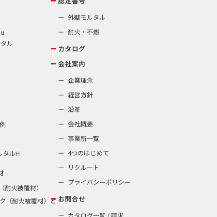
認定番号
外壁モルタル
耐火・不燃
 u
ルタル
カタログ
会社案内
企業理念
経営方針
沿革
会社概要
例
事業所一覧
4つのはじめて
ルタルH
リクルート
材
プライバシーポリシー
（耐火被覆材）
お問合せ
ク（耐火被覆材）と
カタログ一覧 / 請求