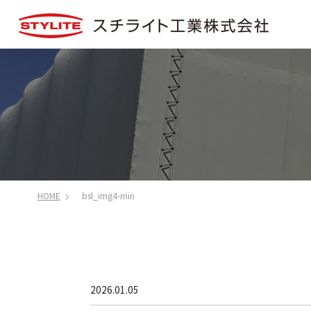
HOME
bsl_img4-min
2026.01.05