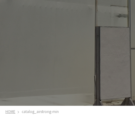
HOME
catalog_airstrong-min