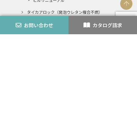
ビルリニューアル
タイカアロック（発泡ウレタン複合不燃）
発泡ウレタンとの複合不燃認定とは
お問い合わせ
カタログ請求
エコアロック
内装仕上材
スチライト
アロック・アロックペン
バーミライト
K-3
認定番号
外壁モルタル
耐火・不燃
カタログ