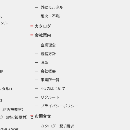
外壁モルタル
耐火・不燃
 u
ルタル
カタログ
会社案内
企業理念
経営方針
沿革
会社概要
例
事業所一覧
4つのはじめて
ルタルH
リクルート
材
プライバシーポリシー
（耐火被覆材）
お問合せ
ク（耐火被覆材）と
カタログ一覧 / 請求
ク導入実績