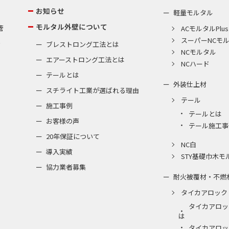
お知らせ
軽量モルタル
モルタル外壁について
管
ACモルタルPlus
スーパーNCモ
棟
ブレストロング工法とは
NCモルタル
エアーストロング工法とは
NCハード
テールとは
外装仕上材
スチライト工業が選ばれる理由
テール
施工事例
テールとは
お客様の声
テール施工事
20年保証について
NC白
導入実績
STY基礎巾木モ
協力業者募集
耐火被覆材・不燃
タイカアロック
タイカアロッ
は
タイカアロッ