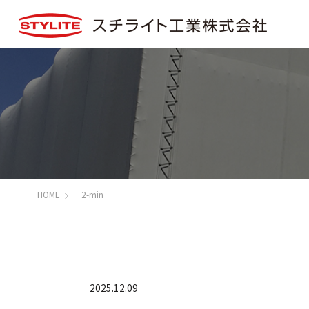
HOME
2-min
2025.12.09