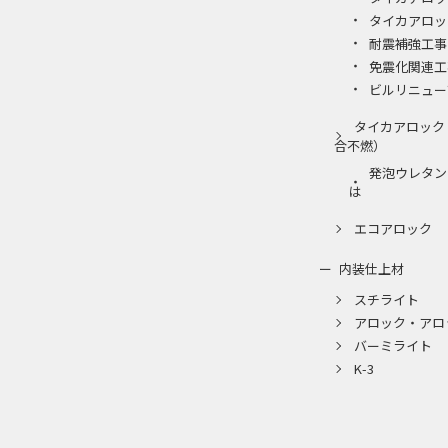
タイカアロッ
耐震補強工事
免震化関連工
ビルリニュー
タイカアロック
合不燃）
発泡ウレタン
は
エコアロック
内装仕上材
スチライト
アロック・アロ
バーミライト
K-3