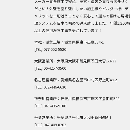
メーカー責任施工で安心。左官・塗装の事ならお任せく
ださい！外壁を塗り壁にしたい施主様やビルダー様にデ
メリットを一切迷うことなく安心して選んで頂ける現場
理システムを日本で初めて導入致しました。年間1,200
以上の住宅左官工事を受注しています！
本社・滋賀工場：滋賀県栗東市出庭584-1
[TEL]
077-552-5520
大阪営業所：大阪府大阪市鶴見区茨田大宮1-3-33
[TEL]
06-4257-3500
名古屋営業所：愛知県名古屋市中村区野上町48-2
[TEL]
052-446-6630
神奈川営業所：神奈川県横浜市戸塚区下倉田町583
[TEL]
045-435-9180
千葉営業所：千葉県八千代市大和田新田656-1
[TEL]
047-409-8202