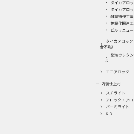
タイカアロッ
タイカアロッ
耐震補強工事
免震化関連工
ビルリニュー
タイカアロック
合不燃）
発泡ウレタン
は
エコアロック
内装仕上材
スチライト
アロック・アロ
バーミライト
K-3