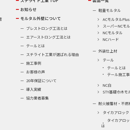
スチライト工業 TOP
製品一覧
お知らせ
軽量モルタル
モルタル外壁について
管
ACモルタルPlus
スーパーNCモ
棟
ブレストロング工法とは
NCモルタル
エアーストロング工法とは
NCハード
テールとは
外装仕上材
スチライト工業が選ばれる理由
テール
施工事例
テールとは
お客様の声
テール施工事
20年保証について
NC白
導入実績
STY基礎巾木モ
協力業者募集
耐火被覆材・不燃
タイカアロック
タイカアロッ
は