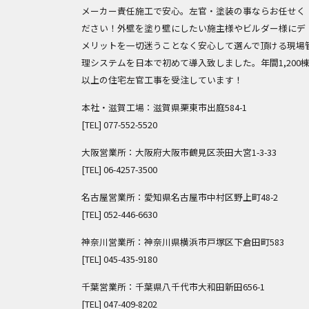
メーカー責任施工で安心。左官・塗装の事ならお任せく
ださい！外壁を塗り壁にしたい施主様やビルダー様にデ
メリットを一切迷うことなく安心して選んで頂ける現場
理システムを日本で初めて導入致しました。年間1,200
以上の住宅左官工事を受注しています！
本社・滋賀工場：滋賀県栗東市出庭584-1
[TEL]
077-552-5520
大阪営業所：大阪府大阪市鶴見区茨田大宮1-3-33
[TEL]
06-4257-3500
名古屋営業所：愛知県名古屋市中村区野上町48-2
[TEL]
052-446-6630
神奈川営業所：神奈川県横浜市戸塚区下倉田町583
[TEL]
045-435-9180
千葉営業所：千葉県八千代市大和田新田656-1
[TEL]
047-409-8202