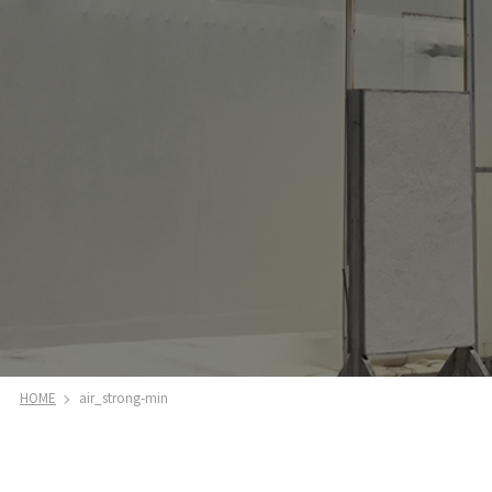
HOME
air_strong-min