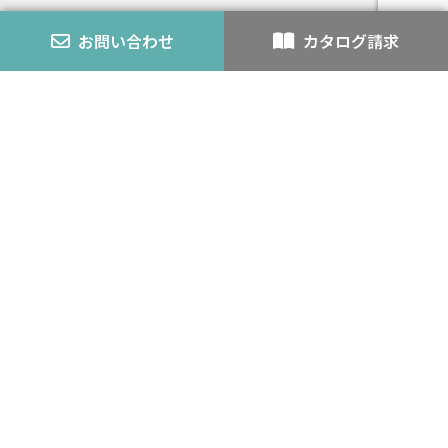
発泡ウレタンとの複合不燃認定とは
お問い合わせ
カタログ請求
エコアロック
内装仕上材
スチライト
アロック・アロックペン
バーミライト
K-3
認定番号
外壁モルタル
耐火・不燃
カタログ
会社案内