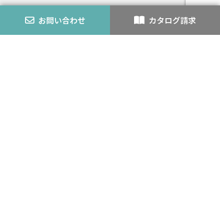
発泡ウレタンとの複合不燃認定とは
お問い合わせ
カタログ請求
エコアロック
内装仕上材
スチライト
アロック・アロックペン
バーミライト
K-3
認定番号
外壁モルタル
耐火・不燃
カタログ
会社案内