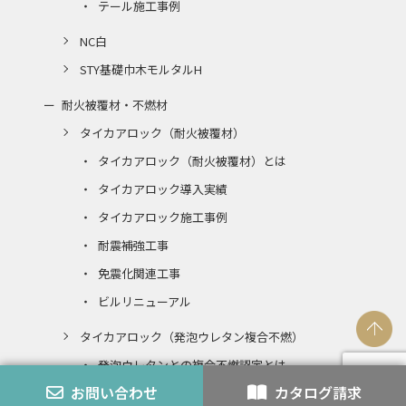
テール施工事例
NC白
STY基礎巾木モルタルH
耐火被覆材・不燃材
タイカアロック（耐火被覆材）
タイカアロック（耐火被覆材）とは
タイカアロック導入実績
タイカアロック施工事例
耐震補強工事
免震化関連工事
ビルリニューアル
タイカアロック（発泡ウレタン複合不燃）
発泡ウレタンとの複合不燃認定とは
お問い合わせ
カタログ請求
エコアロック