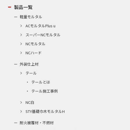
製品一覧
軽量モルタル
ACモルタルPlus u
スーパーNCモルタル
NCモルタル
NCハード
外装仕上材
テール
テールとは
テール施工事例
NC白
STY基礎巾木モルタルH
耐火被覆材・不燃材