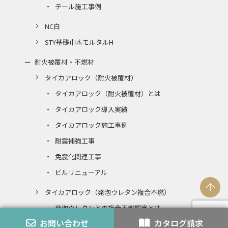
テール施工事例
NC白
STY基礎巾木モルタルH
耐火被覆材・不燃材
タイカアロック（耐火被覆材）
タイカアロック（耐火被覆材）とは
タイカアロック導入実績
タイカアロック施工事例
耐震補強工事
免震化関連工事
ビルリニューアル
タイカアロック（発泡ウレタン複合不燃）
発泡ウレタンとの複合不燃認定とは
お問い合わせ
カタログ請求
エコアロック