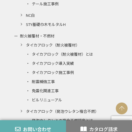
テール施工事例
NC白
STY基礎巾木モルタルH
耐火被覆材・不燃材
タイカアロック（耐火被覆材）
タイカアロック（耐火被覆材）とは
タイカアロック導入実績
タイカアロック施工事例
耐震補強工事
免震化関連工事
ビルリニューアル
タイカアロック（発泡ウレタン複合不燃）
発泡ウレタンとの複合不燃認定とは
お問い合わせ
カタログ請求
エコアロック