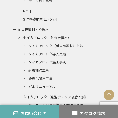
テール施工事例
NC白
STY基礎巾木モルタルH
耐火被覆材・不燃材
タイカアロック（耐火被覆材）
タイカアロック（耐火被覆材）とは
タイカアロック導入実績
タイカアロック施工事例
耐震補強工事
免震化関連工事
ビルリニューアル
タイカアロック（発泡ウレタン複合不燃）
発泡ウレタンとの複合不燃認定とは
お問い合わせ
カタログ請求
エコアロック