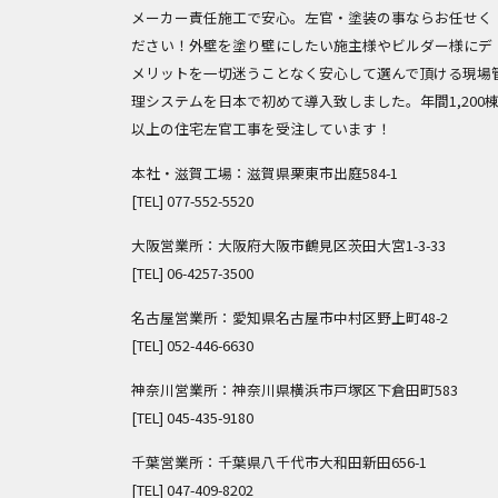
メーカー責任施工で安心。左官・塗装の事ならお任せく
ださい！外壁を塗り壁にしたい施主様やビルダー様にデ
メリットを一切迷うことなく安心して選んで頂ける現場
理システムを日本で初めて導入致しました。年間1,200
以上の住宅左官工事を受注しています！
本社・滋賀工場：滋賀県栗東市出庭584-1
[TEL]
077-552-5520
大阪営業所：大阪府大阪市鶴見区茨田大宮1-3-33
[TEL]
06-4257-3500
名古屋営業所：愛知県名古屋市中村区野上町48-2
[TEL]
052-446-6630
神奈川営業所：神奈川県横浜市戸塚区下倉田町583
[TEL]
045-435-9180
千葉営業所：千葉県八千代市大和田新田656-1
[TEL]
047-409-8202