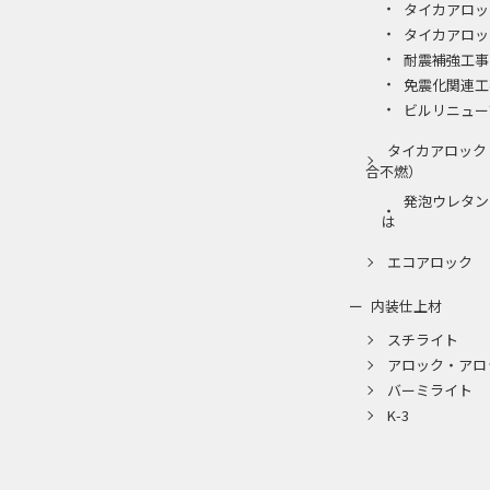
タイカアロッ
タイカアロッ
耐震補強工事
免震化関連工
ビルリニュー
タイカアロック
合不燃）
発泡ウレタン
は
エコアロック
内装仕上材
スチライト
アロック・アロ
バーミライト
K-3