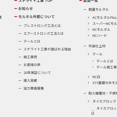
スチライト工業 TOP
製品一覧
お知らせ
軽量モルタル
モルタル外壁について
管
ACモルタルPlus
スーパーNCモ
棟
ブレストロング工法とは
NCモルタル
エアーストロング工法とは
NCハード
テールとは
外装仕上材
スチライト工業が選ばれる理由
テール
施工事例
テールとは
お客様の声
テール施工事
20年保証について
NC白
導入実績
STY基礎巾木モ
協力業者募集
耐火被覆材・不燃
タイカアロック
タイカアロッ
は