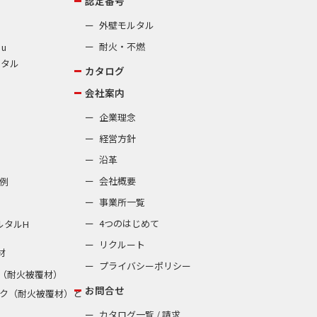
認定番号
外壁モルタル
耐火・不燃
 u
ルタル
カタログ
会社案内
企業理念
経営方針
沿革
会社概要
例
事業所一覧
4つのはじめて
ルタルH
リクルート
材
プライバシーポリシー
（耐火被覆材）
お問合せ
ク（耐火被覆材）と
カタログ一覧 / 請求