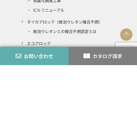
免震化関連工事
ビルリニューアル
タイカアロック（発泡ウレタン複合不燃）
発泡ウレタンとの複合不燃認定とは
エコアロック
内装仕上材
お問い合わせ
カタログ請求
スチライト
アロック・アロックペン
バーミライト
K-3
認定番号
外壁モルタル
耐火・不燃