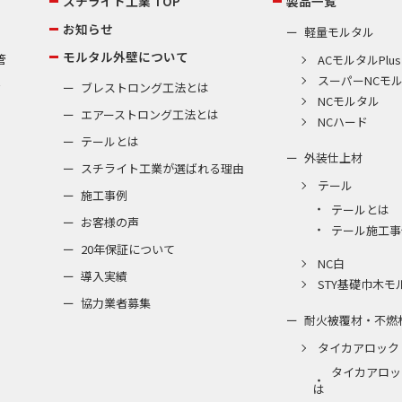
スチライト工業 TOP
製品一覧
お知らせ
軽量モルタル
モルタル外壁について
管
ACモルタルPlus
スーパーNCモ
棟
ブレストロング工法とは
NCモルタル
エアーストロング工法とは
NCハード
テールとは
外装仕上材
スチライト工業が選ばれる理由
テール
施工事例
テールとは
お客様の声
テール施工事
20年保証について
NC白
導入実績
STY基礎巾木モ
協力業者募集
耐火被覆材・不燃
タイカアロック
タイカアロッ
は