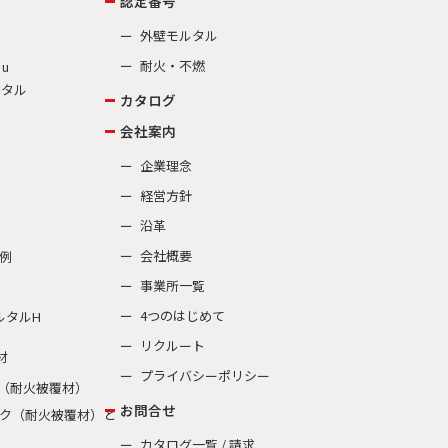
認定番号
外壁モルタル
耐火・不燃
 u
ルタル
カタログ
会社案内
企業理念
経営方針
沿革
会社概要
例
事業所一覧
4つのはじめて
ルタルH
リクルート
材
プライバシーポリシー
（耐火被覆材）
お問合せ
ク（耐火被覆材）と
カタログ一覧 / 請求