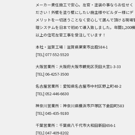
メーカー責任施工で安心。左官・塗装の事ならお任せく
ださい！外壁を塗り壁にしたい施主様やビルダー様にデ
メリットを一切迷うことなく安心して選んで頂ける現場
理システムを日本で初めて導入致しました。年間1,200
以上の住宅左官工事を受注しています！
本社・滋賀工場：滋賀県栗東市出庭584-1
[TEL]
077-552-5520
大阪営業所：大阪府大阪市鶴見区茨田大宮1-3-33
[TEL]
06-4257-3500
名古屋営業所：愛知県名古屋市中村区野上町48-2
[TEL]
052-446-6630
神奈川営業所：神奈川県横浜市戸塚区下倉田町583
[TEL]
045-435-9180
千葉営業所：千葉県八千代市大和田新田656-1
[TEL]
047-409-8202