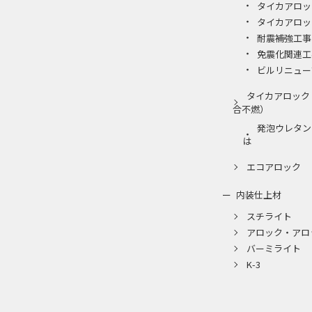
タイカアロッ
タイカアロッ
耐震補強工事
免震化関連工
ビルリニュー
タイカアロック
合不燃）
発泡ウレタン
は
エコアロック
内装仕上材
スチライト
アロック・アロ
バーミライト
K-3