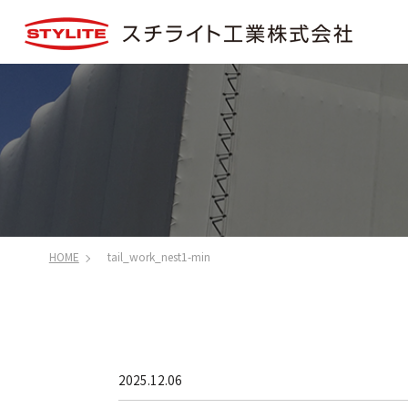
HOME
tail_work_nest1-min
2025.12.06