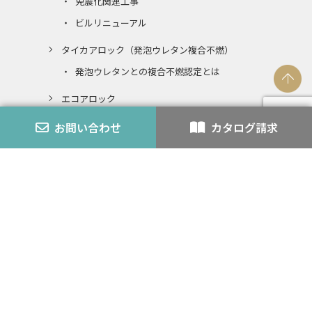
免震化関連工事
ビルリニューアル
タイカアロック（発泡ウレタン複合不燃）
発泡ウレタンとの複合不燃認定とは
エコアロック
内装仕上材
お問い合わせ
カタログ請求
スチライト
アロック・アロックペン
バーミライト
K-3
認定番号
外壁モルタル
耐火・不燃