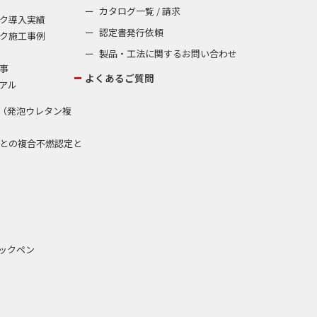
カタログ一覧 / 請求
ク導入実績
認定書発行依頼
ク施工事例
製品・工法に関するお問い合わせ
事
よくあるご質問
アル
（発泡ウレタン複
との複合不燃認定と
ックペン