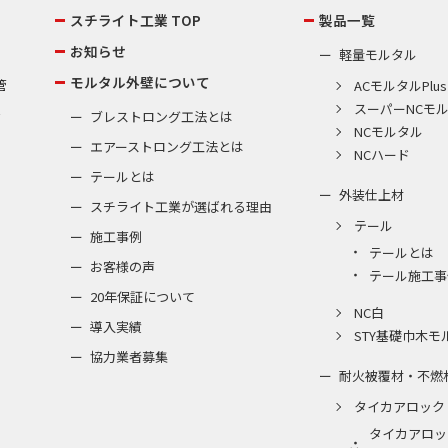
スチライト工業 TOP
製品一覧
お知らせ
軽量モルタル
モルタル外壁について
管
ACモルタルPlus
スーパーNCモ
棟
ブレストロング工法とは
NCモルタル
エアーストロング工法とは
NCハード
テールとは
外装仕上材
スチライト工業が選ばれる理由
テール
施工事例
テールとは
お客様の声
テール施工事
20年保証について
NC白
導入実績
STY基礎巾木モ
協力業者募集
耐火被覆材・不燃
タイカアロック
タイカアロッ