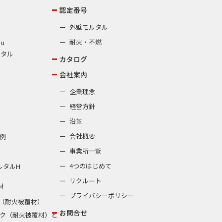
認定番号
外壁モルタル
耐火・不燃
 u
ルタル
カタログ
会社案内
企業理念
経営方針
沿革
会社概要
例
事業所一覧
4つのはじめて
ルタルH
リクルート
材
プライバシーポリシー
（耐火被覆材）
お問合せ
ク（耐火被覆材）と