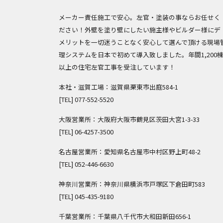
メーカー責任施工で安心。左官・塗装の事ならお任せく
ださい！外壁を塗り壁にしたい施主様やビルダー様にデ
メリットを一切迷うことなく安心して選んで頂ける現場
理システムを日本で初めて導入致しました。年間1,200
以上の住宅左官工事を受注しています！
本社・滋賀工場：滋賀県栗東市出庭584-1
[TEL]
077-552-5520
大阪営業所：大阪府大阪市鶴見区茨田大宮1-3-33
[TEL]
06-4257-3500
名古屋営業所：愛知県名古屋市中村区野上町48-2
[TEL]
052-446-6630
神奈川営業所：神奈川県横浜市戸塚区下倉田町583
[TEL]
045-435-9180
千葉営業所：千葉県八千代市大和田新田656-1