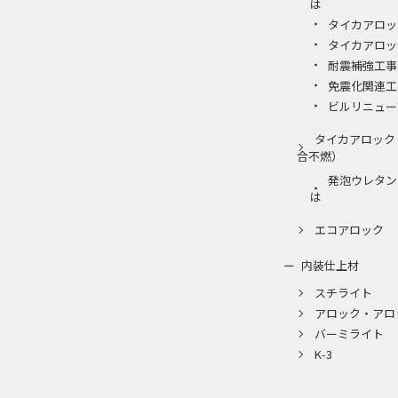
は
タイカアロッ
タイカアロッ
耐震補強工事
免震化関連工
ビルリニュー
タイカアロック
合不燃）
発泡ウレタン
は
エコアロック
内装仕上材
スチライト
アロック・アロ
バーミライト
K-3